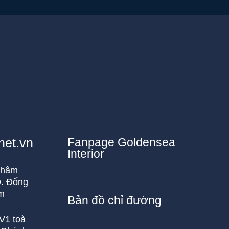
net.vn
Fanpage Goldensea
Interior
 Khâm
Q. Đống
am
Bản đồ chỉ đường
V1 toà