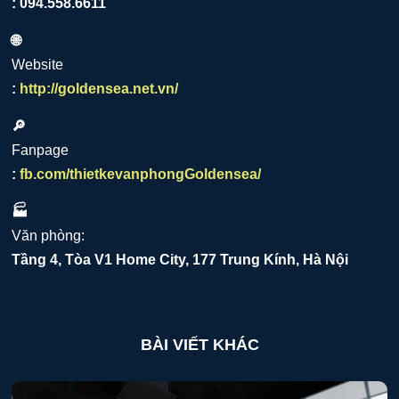
: 094.558.6611
🌐
Website
:
http://goldensea.net.vn/
🔎
Fanpage
:
fb.com/thietkevanphongGoldensea/
🏭
Văn phòng:
Tầng 4, Tòa V1 Home City, 177 Trung Kính, Hà Nội
BÀI VIẾT KHÁC