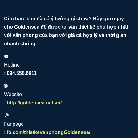
Còn bạn, bạn đã có ý tưởng gì chưa? Hãy gọi ngay
cho Goldensea để được tư vấn thiết kế phù hợp nhất
với văn phòng của bạn với giá cả hợp lý và thời gian
nhanh chóng:
☎️
Hotline
: 094.558.6611
🌐
Website
:
http://goldensea.net.vn/
🔎
Fanpage
:
fb.com/thietkevanphongGoldensea/